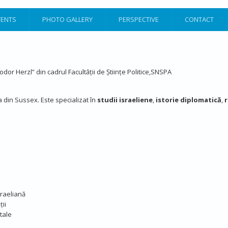
VENTS
PHOTO GALLERY
PERSPECTIVE
CONTACT
or Herzl” din cadrul Facultății de Științe Politice,SNSPA
a din Sussex. Este specializat în
studii israeliene
,
istorie diplomatică
,
r
raeliană​
ii​
ale​