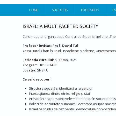
HOME
ABOUT US
EDUCATION
E
ISRAEL: A MULTIFACETED SOCIETY
Curs modular organizat de Centrul de Studii Israeliene „Theod
Profesor invitat:
Prof. David Tal
Yossi Harel Chair în Studii Israeliene Moderne, Universitate
Perioada cursului:
5–12 mai 2025
Program:
10:30- 14:00
Locația:
SNSPA
Ce vei descoperi:
Structura socială și identitară a Israelului​
Interacțiunea dintre etnie, religie și stat​
Provocările și perspectivele minorităților în societatea is
Politici de securitate și impactul acestora asupra societăț
Israel ca studiu de caz pentru democrațiile non-occident