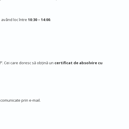
e având loc între
10:30 – 14:00
.
l”
. Cei care doresc să obțină un
certificat de absolvire cu
i comunicate prin e-mail.