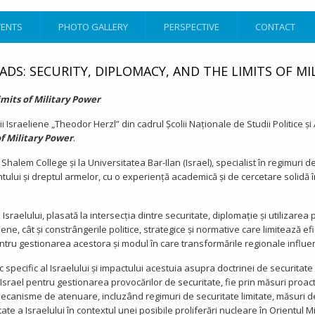
VENTS
PHOTO GALLERY
PERSPECTIVE
CONTACT
DS: SECURITY, DIPLOMACY, AND THE LIMITS OF M
imits of Military Power
dii Israeliene „Theodor Herzl” din cadrul Școlii Naționale de Studii Politice
of Military Power
.
 Shalem College și la Universitatea Bar-Ilan (Israel), specialist în regimuri 
tului și dreptul armelor, cu o experiență academică și de cercetare solidă în 
 Israelului, plasată la intersecția dintre securitate, diplomație și utilizare
ne, cât și constrângerile politice, strategice și normative care limitează ef
pentru gestionarea acestora și modul în care transformările regionale influ
pecific al Israelului și impactului acestuia asupra doctrinei de securitate naț
srael pentru gestionarea provocărilor de securitate, fie prin măsuri proacti
mecanisme de atenuare, incluzând regimuri de securitate limitate, măsuri de
 a Israelului în contextul unei posibile proliferări nucleare în Orientul Mijl