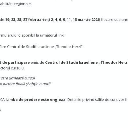
bilității regionale.
e de
19, 23, 25, 27 februarie
și
2, 4, 6, 9, 11, 13 martie 2026
, fiecare sesiun
mularului disponibil la următorul link:
 către Centrul de Studii Israeliene „Theodor Herzl”.
at de participare
emis de
Centrul de Studii Israeliene „Theodor Herz
ctorul cursului.
r care urmează cursul
o lucrare finală și obțin o notă
 30A.
Limba de predare este engleza.
Detaliile privind sălile de curs vor f
: