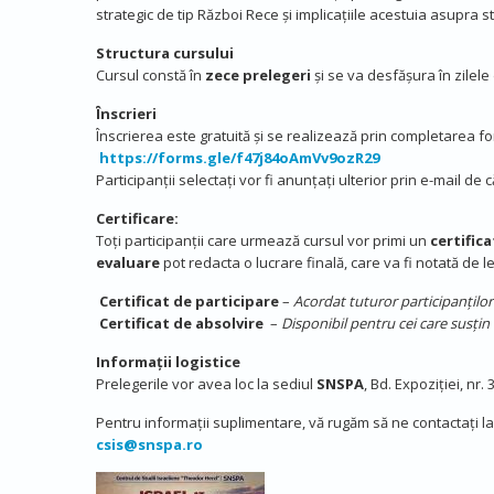
strategic de tip Război Rece și implicațiile acestuia asupra sta
Structura cursului
Cursul constă în
zece prelegeri
și se va desfășura în zilel
Înscrieri
Înscrierea este gratuită și se realizează prin completarea for
https://forms.gle/f47j84oAmVv9ozR29
Participanții selectați vor fi anunțați ulterior prin e-mail de
Certificare:
Toți participanții care urmează cursul vor primi un
certific
evaluare
pot redacta o lucrare finală, care va fi notată de le
Certificat de participare
–
Acordat tuturor participanțilo
Certificat de absolvire
–
Disponibil pentru cei care susțin 
Informații logistice
Prelegerile vor avea loc la sediul
SNSPA
, Bd. Expoziției, nr.
Pentru informații suplimentare, vă rugăm să ne contactați la
csis@snspa.ro