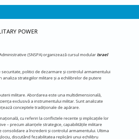
ILITARY POWER
 și Administrative (SNSPA) organizează cursul modular
Israel
de securitate, politici de dezarmare și controlul armamentului
analiza strategiilor militare și a echilibrelor de putere
a puterii militare. Abordarea este una multidimensională,
iciența exclusivă a instrumentului militar. Sunt analizate
ențează conceptele tradiționale de apărare.
ională, cu referiri la conflictele recente și implicațiile lor
ve – precum alianțele strategice, capabilitățile militare
 consolidare a încrederii și controlul armamentului. Ultima
ociu, discutând fezabilitatea replicării unui echilibru