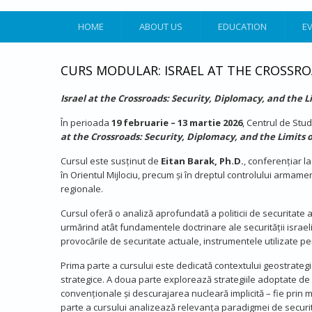
HOME
ABOUT US
EDUCATION
E
CURS MODULAR: ISRAEL AT THE CROSSROA
Israel at the Crossroads: Security, Diplomacy, and the L
În perioada
19 februarie – 13 martie 2026
, Centrul de Stu
at the Crossroads: Security, Diplomacy, and the Limits 
Cursul este susținut de
Eitan Barak, Ph.D.
, conferențiar la
în Orientul Mijlociu, precum și în dreptul controlului armamen
regionale.
Cursul oferă o analiză aprofundată a politicii de securitate a
urmărind atât fundamentele doctrinare ale securității israelie
provocările de securitate actuale, instrumentele utilizate 
Prima parte a cursului este dedicată contextului geostrategic s
strategice. A doua parte explorează strategiile adoptate de I
convenționale și descurajarea nucleară implicită – fie prin 
parte a cursului analizează relevanța paradigmei de securitate