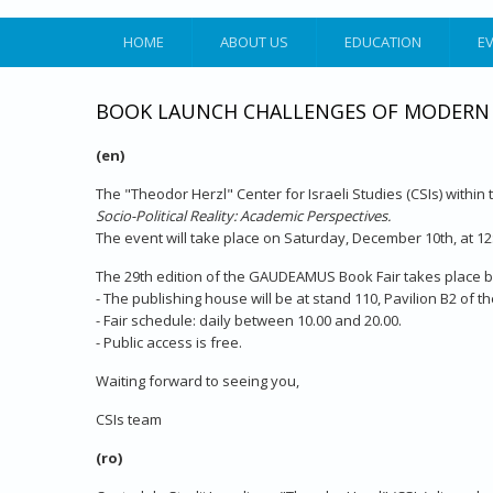
HOME
ABOUT US
EDUCATION
E
BOOK LAUNCH CHALLENGES OF MODERN ISR
(en)
The "Theodor Herzl" Center for Israeli Studies (CSIs) within
Socio-Political Reality: Academic Perspectives.
The event will take place on Saturday, December 10th, at 1
The 29th edition of the GAUDEAMUS Book Fair takes place 
- The publishing house will be at stand 110, Pavilion B2 of
- Fair schedule: daily between 10.00 and 20.00.
- Public access is free.
Waiting forward to seeing you,
CSIs team
(ro)