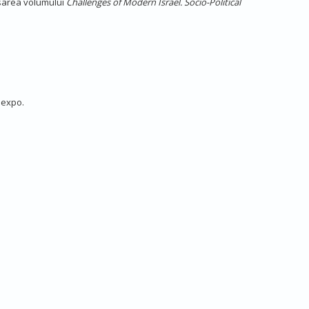
ansarea volumului
Challenges of Modern Israel. Socio-Political
mexpo.