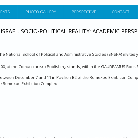
VENTS
PHOTO GALLERY
PERSPECTIVE
CONTACT
AEL. SOCIO-POLITICAL REALITY: ACADEMIC PERSP
 the National School of Political and Administrative Studies (SNSPA) invites
2:00, at the Comunicare.ro Publishing stands, within the GAUDEAMUS Book F
between December 7 and 11 in Pavilion B2 of the Romexpo Exhibition Comp
 the Romexpo Exhibition Complex