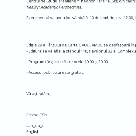
Centrul de Studii Israeliene "Theodor Herzl" (CSIs) din cadrul
Reality: Academic Perspectives.
Evenimentul va avea loc sâmbătă, 10 decembrie, ora 12:00, 
Ediţia 29 a Târgului de Carte GAUDEAMUS se desfășoară în p
- Editura se va afla la standul 110, Pavilionul B2 al Comple
- Program târg: zilnic între orele 10.00 și 20.00.
- Accesul publicului este gratuit.
Vă așteptăm,
Echipa CSIs
Language
English