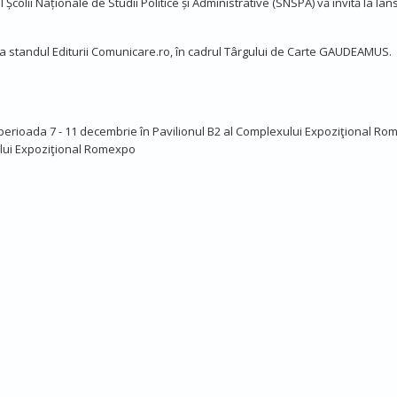
 Școlii Naționale de Studii Politice și Administrative (SNSPA) vă invită la l
la standul Editurii Comunicare.ro, în cadrul Târgului de Carte GAUDEAMUS.
erioada 7 - 11 decembrie în Pavilionul B2 al Complexului Expoziţional Ro
xului Expoziţional Romexpo