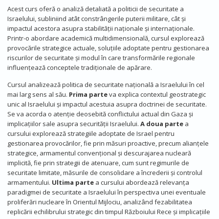
Acest curs oferă o analiză detaliată a politicii de securitate a
Israelului, subliniind atât constrângerile puterii militare, cât și
impactul acestora asupra stabilității naționale și internaționale.
Printr-o abordare academică multidimensională, cursul explorează
provocările strategice actuale, soluțiile adoptate pentru gestionarea
riscurilor de securitate și modul în care transformările regionale
influențează conceptele tradiționale de apărare.
Cursul analizează politica de securitate națională a Israelului în cel
mai larg sens al său.
Prima parte
va explica contextul geostrategic
unic al Israelului și impactul acestuia asupra doctrinei de securitate.
Se va acorda o atenție deosebită conflictului actual din Gaza și
implicațiilor sale asupra securității Israelului.
A doua parte
a
cursului explorează strategiile adoptate de Israel pentru
gestionarea provocărilor, fie prin măsuri proactive, precum alianțele
strategice, armamentul convențional și descurajarea nucleară
implicită, fie prin strategii de atenuare, cum sunt regimurile de
securitate limitate, măsurile de consolidare a încrederii și controlul
armamentului.
Ultima parte
a cursului abordează relevanța
paradigmei de securitate a Israelului în perspectiva unei eventuale
proliferări nucleare în Orientul Mijlociu, analizând fezabilitatea
replicării echilibrului strategic din timpul Războiului Rece și implicațiile