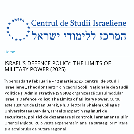
Skip to main content
YOU ARE HERE
Home
ISRAEL'S DEFENCE POLICY: THE LIMITS OF
MILITARY POWER (2025)
În perioada
19 februarie – 12 martie 2025
,
Centrul de Studii
Israeliene „Theodor Herzl”
din cadrul
Școlii Naționale de Studii
Politice și Administrative (SNSPA)
organizează cursul modular
Israel's Defence Policy: The Limits of Military Power.
Cursul
este susținut de
Eitan Barak, Ph.D
, lector la
Shalem College
și
Universitatea Bar-Ilan, Israel
și
expert în
regimuri de
securitate, politici de dezarmare și controlul armamentului
în
Orientul Mijlociu, cu o vastă experiență în analiza strategiilor militare
și a echilibrului de putere regional.