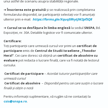
unui astfel de scenariu asupra stabilității regionale.
➔
Înscrierea este gratuită
și se realizează prin completarea
formularului disponibil, iar participanții selectați vor fi anunțați
ulterior prin e-mail.
https://forms.gle/Xquq59hytJW2pfSQ8
➔
Cursul se va desfășura în limba engleză
la sediul
SNSPA
, Bd.
Expoziției, nr. 30A. Detaliile logistice vor fi comunicate ulterior.
Certificare:
Toți participanții care urmează cursul vor primi un
certificat de
participare
emis de
Centrul de Studii Israeliene „Theodor
Herzl”
. Cei care doresc să obțină un
certificat de absolvire cu
evaluare
pot redacta o lucrare finală, care va fi notată de lectorul
cursului.
Certificat de participare
–
Acordat tuturor participanților care
urmează cursul
Certificat de absolvire
–
Disponibil pentru cei care susțin o lucrare
finală și obțin o notă
Pentru informații suplimentare, vă rugăm să ne contactați la
csis@snspa.ro
.