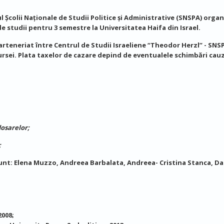
l Școlii Naționale de Studii Politice și Administrative (SNSPA) orga
 studii pentru 3 semestre la Universitatea Haifa din Israel.
teneriat între Centrul de Studii Israeliene “Theodor Herzl” - SNSPA
bursei. Plata taxelor de cazare depind de eventualele schimbări cau
osarelor;
;
 sunt: Elena Muzzo, Andreea Barbalata, Andreea- Cristina Stanca, Da
2008;