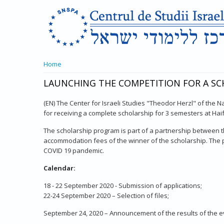
Skip to main content
YOU ARE HERE
Home
LAUNCHING THE COMPETITION FOR A SC
(EN) The Center for Israeli Studies "Theodor Herzl" of the 
for receiving a complete scholarship for 3 semesters at Haifa
The scholarship program is part of a partnership between the
accommodation fees of the winner of the scholarship. The
COVID 19 pandemic.
Calendar:
18 - 22 September 2020 - Submission of applications;
22-24 September 2020 – Selection of files;
September 24, 2020 – Announcement of the results of the eva