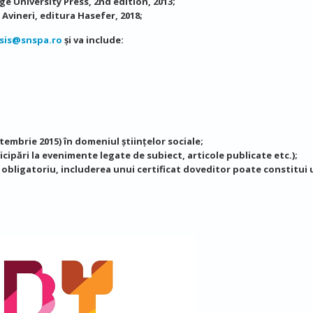
ge University Press, 2nd edition, 2013;
 Avineri, editura Hasefer, 2018;
sis@snspa.ro
și va include:
embrie 2015) în domeniul științelor sociale;
cipări la evenimente legate de subiect, articole publicate etc.);
 obligatoriu, includerea unui certificat doveditor poate constitui 