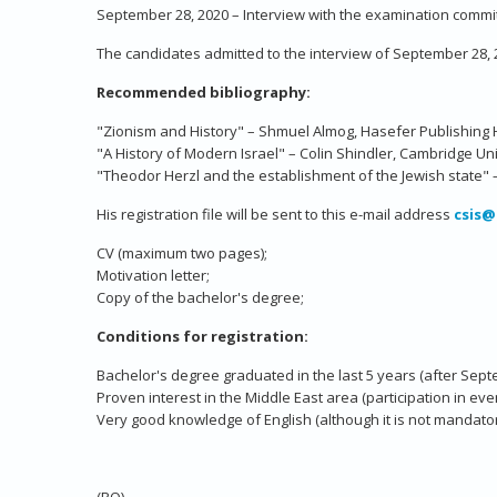
September 28, 2020 – Interview with the examination commi
The candidates admitted to the interview of September 28, 
Recommended bibliography:
"Zionism and History" – Shmuel Almog, Hasefer Publishing 
"A History of Modern Israel" – Colin Shindler, Cambridge Uni
"Theodor Herzl and the establishment of the Jewish state" 
His registration file will be sent to this e-mail address
csis@
CV (maximum two pages);
Motivation letter;
Copy of the bachelor's degree;
Conditions for registration:
Bachelor's degree graduated in the last 5 years (after Septem
Proven interest in the Middle East area (participation in event
Very good knowledge of English (although it is not mandatory
(RO)