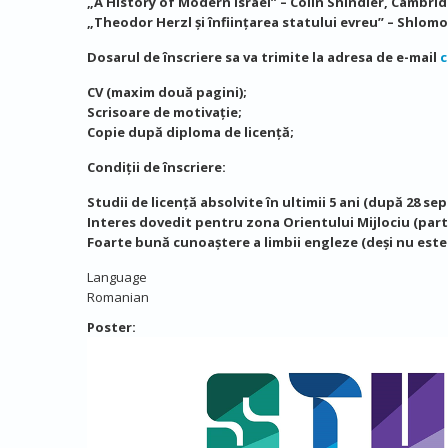
„A History of Modern Israel” – Colin Shindler, Cambrid
„Theodor Herzl și înființarea statului evreu” – Shlomo
Dosarul de înscriere sa va trimite la adresa de e-mail
c
CV (maxim două pagini);
Scrisoare de motivație;
Copie după diploma de licență;
Condiții de înscriere:
Studii de licență absolvite în ultimii 5 ani
(după 28 sept
Interes dovedit pentru zona Orientului Mijlociu (parti
Foarte bună cunoaștere a limbii engleze (deși nu este
Language
Romanian
Poster: