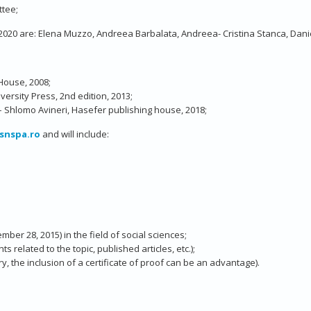
ttee;
2020 are: Elena Muzzo, Andreea Barbalata, Andreea- Cristina Stanca, Dani
House, 2008;
versity Press, 2nd edition, 2013;
– Shlomo Avineri, Hasefer publishing house, 2018;
snspa.ro
and will include:
ber 28, 2015) in the field of social sciences;
s related to the topic, published articles, etc.);
, the inclusion of a certificate of proof can be an advantage).